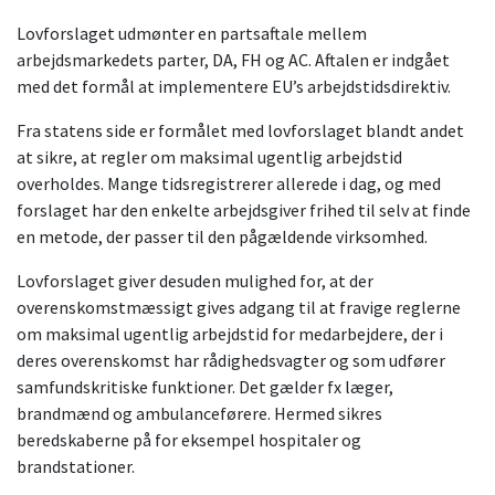
Lovforslaget udmønter en partsaftale mellem
arbejdsmarkedets parter, DA, FH og AC. Aftalen er indgået
med det formål at implementere EU’s arbejdstidsdirektiv.
Fra statens side er formålet med lovforslaget blandt andet
at sikre, at regler om maksimal ugentlig arbejdstid
overholdes. Mange tidsregistrerer allerede i dag, og med
forslaget har den enkelte arbejdsgiver frihed til selv at finde
en metode, der passer til den pågældende virksomhed.
Lovforslaget giver desuden mulighed for, at der
overenskomstmæssigt gives adgang til at fravige reglerne
om maksimal ugentlig arbejdstid for medarbejdere, der i
deres overenskomst har rådighedsvagter og som udfører
samfundskritiske funktioner. Det gælder fx læger,
brandmænd og ambulanceførere. Hermed sikres
beredskaberne på for eksempel hospitaler og
brandstationer.