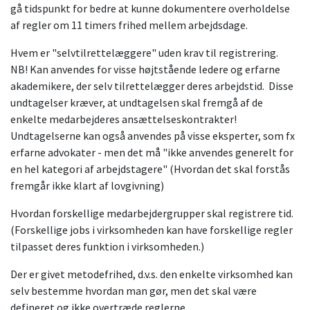
gå tidspunkt for bedre at kunne dokumentere overholdelse
af regler om 11 timers frihed mellem arbejdsdage.
Hvem er "selvtilrettelæggere" uden krav til registrering.
NB! Kan anvendes for visse højtstående ledere og erfarne
akademikere, der selv tilrettelægger deres arbejdstid. Disse
undtagelser kræver, at undtagelsen skal fremgå af de
enkelte medarbejderes ansættelseskontrakter!
Undtagelserne kan også anvendes på visse eksperter, som fx
erfarne advokater - men det må "ikke anvendes generelt for
en hel kategori af arbejdstagere" (Hvordan det skal forstås
fremgår ikke klart af lovgivning)
Hvordan forskellige medarbejdergrupper skal registrere tid.
(Forskellige jobs i virksomheden kan have forskellige regler
tilpasset deres funktion i virksomheden.)
Der er givet metodefrihed, d.v.s. den enkelte virksomhed kan
selv bestemme hvordan man gør, men det skal være
defineret og ikke overtræde reglerne.