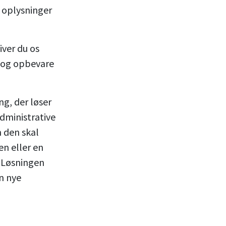
 oplysninger
iver du os
e og opbevare
ng, der løser
dministrative
 den skal
yen eller en
 Løsningen
n nye