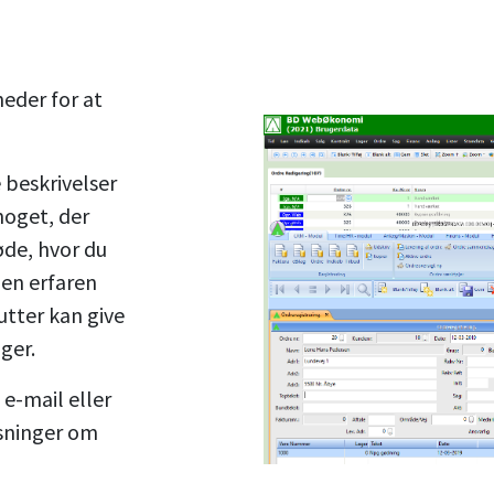
heder for at
 beskrivelser
noget, der
øde, hvor du
l en erfaren
utter kan give
nger.
 e-mail eller
sninger om