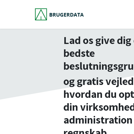
Skip to Content
Det vi hjælper med...
Lad os give dig
bedste
beslutningsgru
og gratis vejled
hvordan du op
din virksomhe
administration
regnskab