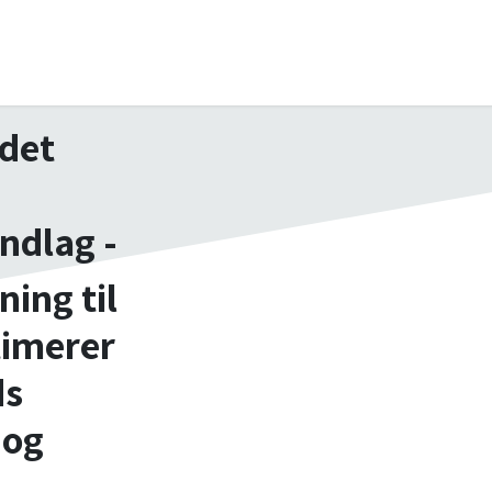
.
BD Løsninger
Brancher
Søg
Online Support
Om Bruger
 det
ndlag -
ning til
timerer
ds
 og