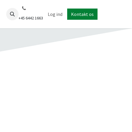
data A/S
Kontakt os
Log ind
Kontakt os
+45 6442 1663