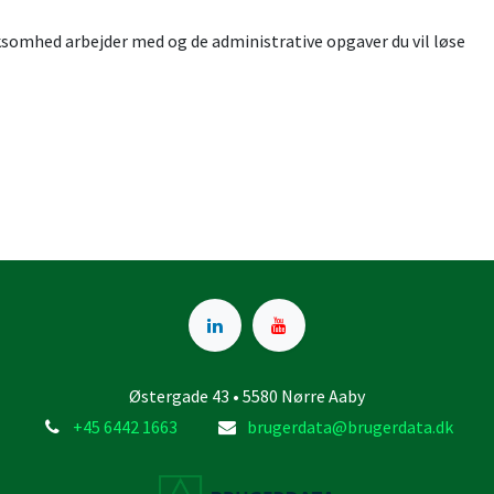
Østergade 43 • 5580 Nørre Aaby
+45 6442 1663
brugerdata@brugerdata.dk